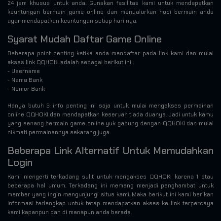
24 jam khusus untuk anda. Gunakan fasilitas kami untuk mendapatkan
keuntungan bermain game online dan menyalurkan hobi bermain anda
agar mendapatkan keuntungan setiap hari nya.
Syarat Mudah Daftar Game Online
Beberapa point penting ketika anda mendaftar pada link kami dan mulai
akses link QQHOKI adalah sebagai berikut ini :
- Username
- Nama Bank
- Nomor Bank
Hanya butuh 3 info penting ini saja untuk mulai mengakses permainan
online QQHOKI dan mendapatkan keseruan tiada duanya. Jadi untuk kamu
yang senang bermain game online yuk gabung dengan QQHOKI dan mulai
nikmati permainannya sekarang juga.
Beberapa Link Alternatif Untuk Memudahkan
Login
Kami mengerti terkadang sulit untuk mengakses QQHOKI karena 1 atau
beberapa hal umum. Terkadang ini memang menjadi penghambat untuk
member yang ingin mengunjungi situs kami. Maka berikut ini kami berikan
informasi terlengkap untuk tetap mendapatkan akses ke link terpercaya
kami kapanpun dan di manapun anda berada.