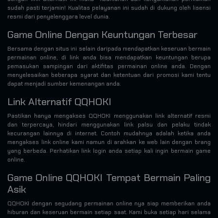
sudah pasti terjamin! Kualitas pelayanan ini sudah di dukung oleh lisensi
resmi dari penyelenggara level dunia.
Game Online Dengan Keuntungan Terbesar
Bersama dengan situs ini selain daripada mendapatkan keseruan bermain
permainan online, di link anda bisa mendapatkan keuntungan berupa
pemasukan sampingan dari aktifitas permainan online anda. Dengan
menyelesaikan beberapa syarat dan ketentuan dari promosi kami tentu
dapat menjadi sumber kemenangan anda.
Link Alternatif QQHOKI
Pastikan hanya mengakses QQHOKI menggunakan link alternatif resmi
dan terpercaya, hindari menggunakan link palsu dan pelaku tindak
kecurangan lainnya di internet. Contoh mudahnya adalah ketika anda
mengakses link online kami namun di arahkan ke web lain dengan brang
yang berbeda. Perhatikan link login anda setiap kali ingin bermain game
online.
Game Online QQHOKI Tempat Bermain Paling
Asik
QQHOKI dengan segudang permainan online nya siap memberikan anda
hiburan dan keseruan bermain setiap saat. Kami buka setiap hari selama