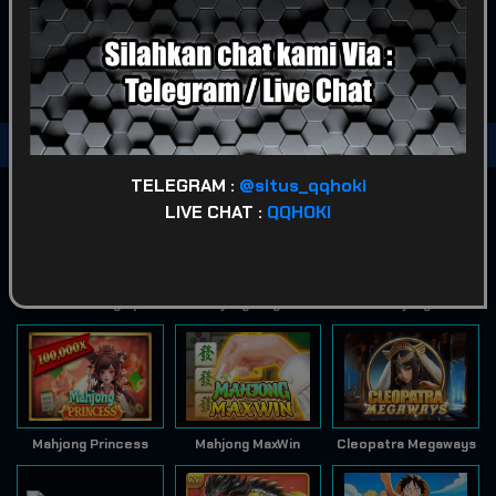
LIVE GAME
LOTTERY
POKER
ARCADE
Game Terpopuler
TELEGRAM :
@situs_qqhoki
LIVE CHAT :
QQHOKI
Fortune of Olympus
Mahjong Ways 2
Kirin Mahjong Ultra
Mahjong Princess
Mahjong MaxWin
Cleopatra Megaways